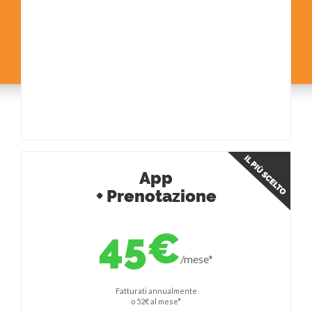
App
+ Prenotazione
45€
/mese*
Fatturati annualmente
o 52€ al mese*