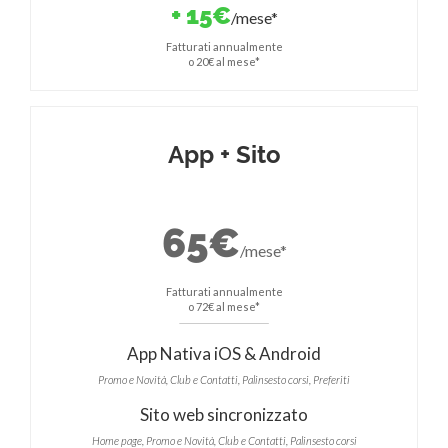
+ 15€
/mese*
Fatturati annualmente
o 20€ al mese*
App + Sito
65€
/mese*
Fatturati annualmente
o 72€ al mese*
App Nativa iOS & Android
Promo e Novità, Club e Contatti, Palinsesto corsi, Preferiti
Sito web sincronizzato
Home page, Promo e Novità, Club e Contatti, Palinsesto corsi