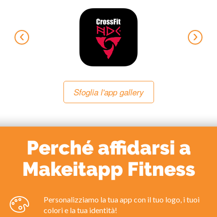
‹
›
Sfoglia l'app gallery
Perché affidarsi a
Makeitapp Fitness
Personalizziamo la tua app con il tuo logo, i tuoi
colori e la tua identità!