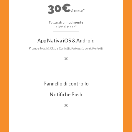
30€
/mese*
Fatturati annualmente
o 35€ al mese*
App Nativa iOS & Android
Promo e Novità, Club e Contatti, Palinsesto corsi, Preferiti
✕
Pannello di controllo
Notifiche Push
✕