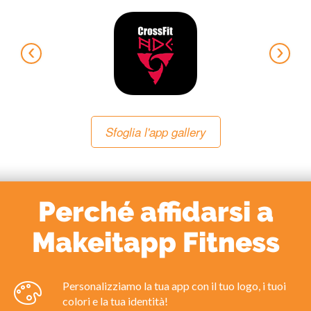
‹
›
Sfoglia l'app gallery
Perché affidarsi a
Makeitapp Fitness
Personalizziamo la tua app con il tuo logo, i tuoi
colori e la tua identità!