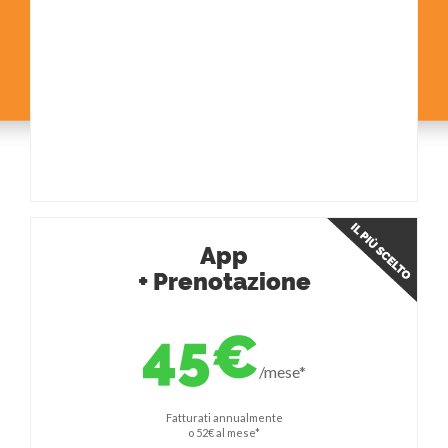
App
+ Prenotazione
45€
/mese*
Fatturati annualmente
o 52€ al mese*