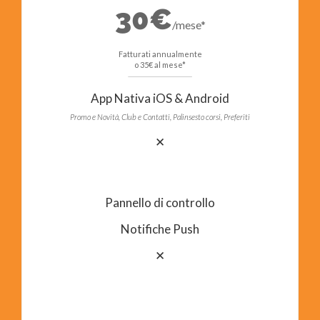
30€
/mese*
Fatturati annualmente
o 35€ al mese*
App Nativa iOS & Android
Promo e Novità, Club e Contatti, Palinsesto corsi, Preferiti
✕
Pannello di controllo
Notifiche Push
✕