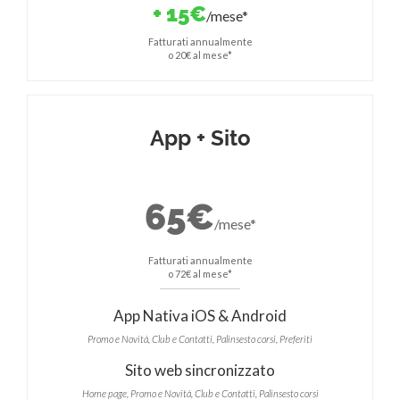
+ 15€
/mese*
Fatturati annualmente
o 20€ al mese*
App + Sito
65€
/mese*
Fatturati annualmente
o 72€ al mese*
App Nativa iOS & Android
Promo e Novità, Club e Contatti, Palinsesto corsi, Preferiti
Sito web sincronizzato
Home page, Promo e Novità, Club e Contatti, Palinsesto corsi